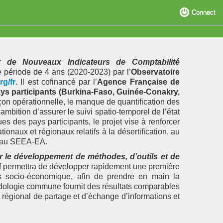
Connect
 de Nouveaux Indicateurs de Comptabilité
 période de 4 ans (2020-2023) par l’
Observatoire
rg/fr
. Il est cofinancé par l’
Agence Française de
ays participants (Burkina-Faso, Guinée-Conakry,
façon opérationnelle, le manque de quantification des
mbition d’assurer le suivi spatio-temporel de l’état
s des pays participants, le projet vise à renforcer
onaux et régionaux relatifs à la désertification, au
et au SEEA-EA.
r le développement de méthodes, d’outils et de
f permettra de développer rapidement une première
s socio-économique, afin de prendre en main la
odologie commune fournit des résultats comparables
t régional de partage et d’échange d’informations et