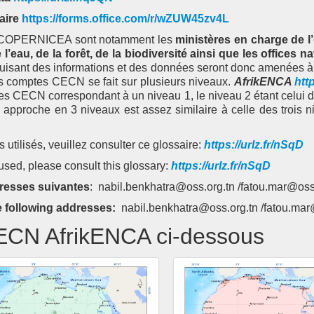
aire
https://forms.office.com/r/wZUW45zv4L
 à COPERNICEA sont notamment les
ministères en charge de 
eau, de la forêt, de la biodiversité ainsi que les offices n
duisant des informations et des données seront donc amenées à le
des comptes CECN se fait sur plusieurs niveaux.
AfrikENCA
htt
es CECN correspondant à un niveau 1, le niveau 2 étant celui 
e approche en 3 niveaux est assez similaire à celle des trois n
s utilisés, veuillez consulter ce glossaire:
https://urlz.fr/nSqD
used, please consult this glossary:
https://urlz.fr/nSqD
dresses suivantes
: nabil.benkhatra@oss.org.tn /fatou.mar@oss.
e following addresses:
nabil.benkhatra@oss.org.tn /fatou.mar
CECN AfrikENCA ci-dessous