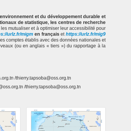
l’environnement et du développement durable et
ationaux de statistique, les centres de recherche
s mutualiser et à optimiser leur accessibilité pour
ps://urlz.fr/migm
en français
et
https://urlz.fr/mig9
des comptes établis avec des données nationales et
iveaux (ou en anglais « tiers ») du rapportage à la
org.tn /thierry.tapsoba@oss.org.tn
@oss.org.tn /thierry.tapsoba@oss.org.tn