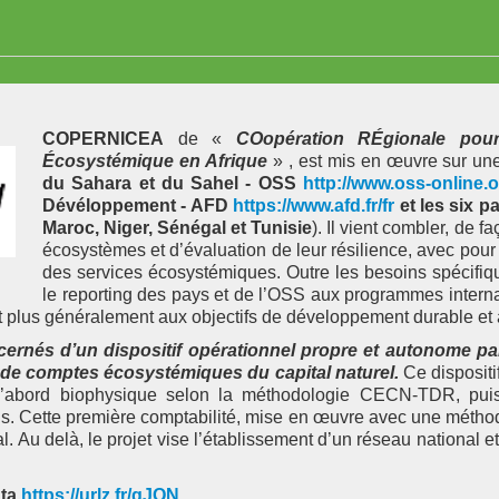
COPERNICEA
de «
COopération RÉgionale pour
Écosystémique en Afrique
» , est mis en œuvre sur une
du Sahara et du Sahel - OSS
http://www.oss-online.o
Dévéloppement - AFD
https://www.afd.fr/fr
et les six p
Maroc, Niger, Sénégal et Tunisie
). Il vient combler, de 
écosystèmes et d’évaluation de leur résilience, avec pour a
des services écosystémiques. Outre les besoins spécifique
le reporting des pays et de l’OSS aux programmes internati
 et plus généralement aux objectifs de développement durable 
cernés d’un dispositif opérationnel propre et autonome pa
 de comptes écosystémiques du capital naturel.
Ce dispositi
, d’abord biophysique selon la méthodologie CECN-TDR, pui
ns. Cette première comptabilité, mise en œuvre avec une méth
l. Au delà, le projet vise l’établissement d’un réseau national e
ta
https://urlz.fr/qJQN